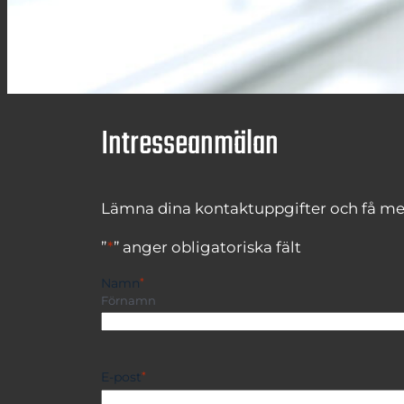
Intresseanmälan
Lämna dina kontaktuppgifter och få mer
”
*
” anger obligatoriska fält
Namn
*
Förnamn
E-post
*