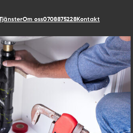
 Tjänster
Om oss
0708875228
Kontakt