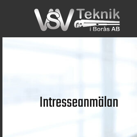
Hoppa
till
innehåll
Intresseanmälan