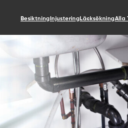
Besiktning
Injustering
Läcksökning
Alla