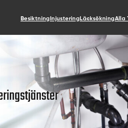
Besiktning
Injustering
Läcksökning
Alla
eringstjänster