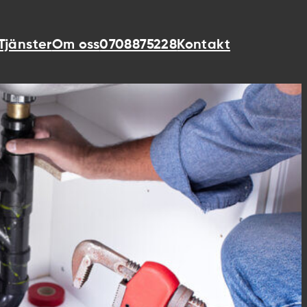
 Tjänster
Om oss
0708875228
Kontakt