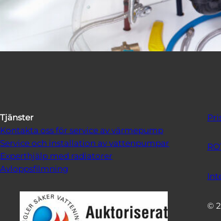
Tjänster
Pri
Kontakta oss för service av värmepump
Service och installation av vattenpumpar
RO
Experthjälp med radiatorer
Avloppsfilmning
Int
© 