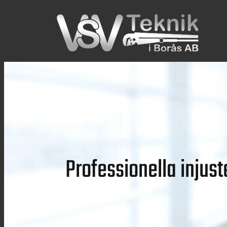
Hoppa
till
innehåll
Professionella injust